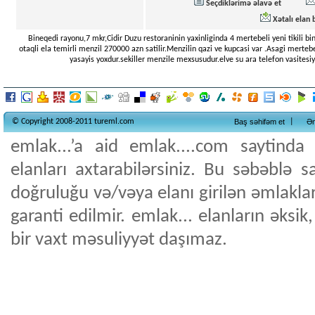
Seçdiklərimə əlavə et
Xətalı elan b
Bineqedi rayonu,7 mkr,Cidir Duzu restoraninin yaxinliginda 4 mertebeli yeni tikili b
otaqli ela temirli menzil 270000 azn satilir.Menzilin qazi ve kupcasi var .Asagi merteb
yasayis yoxdur.sekiller menzile mexsusudur.elve su ara telefon vasitesiy
© Copyright 2008-2011 tureml.com
Baş səhifəm et
|
Ən
emlak...’a aid emlak....com saytinda
elanları axtarabilərsiniz. Bu səbəblə s
doğruluğu və/vəya elanı girilən əmlakla
garanti edilmir. emlak... elanların əksi
bir vaxt məsuliyyət daşımaz.