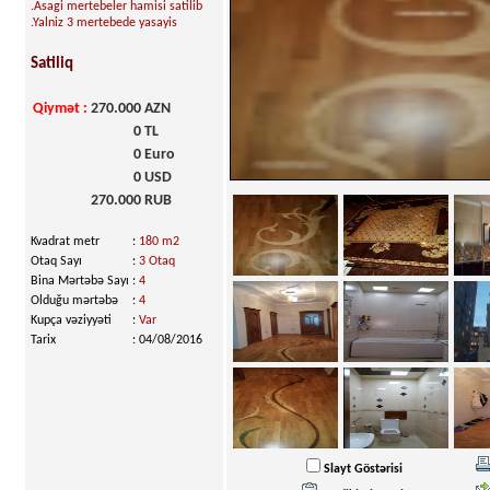
.Asagi mertebeler hamisi satilib
.Yalniz 3 mertebede yasayis
Satiliq
Qiymət
:
270.000
AZN
0
TL
0
Euro
0
USD
270.000
RUB
Kvadrat metr
:
180 m2
Otaq Sayı
:
3 Otaq
Bina Mərtəbə Sayı
:
4
Olduğu mərtəbə
:
4
Kupça vəziyyəti
:
Var
Tarix
:
04/08/2016
Slayt Göstərisi