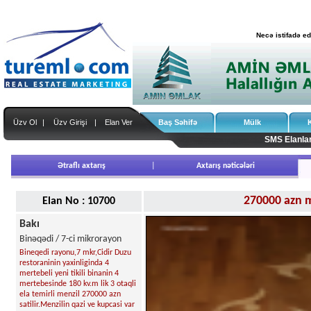
Necə istifadə e
Üzv Ol
|
Üzv Girişi
|
Elan Ver
Baş Səhifə
Mülk
SMS Elanla
Ətraflı axtarış
|
Axtarış nəticələri
270000 azn m
Elan No : 10700
Bakı
Binəqədi / 7-ci mikrorayon
Bineqedi rayonu,7 mkr,Cidir Duzu
restoraninin yaxinliginda 4
mertebeli yeni tikili binanin 4
mertebesinde 180 kv.m lik 3 otaqli
ela temirli menzil 270000 azn
satilir.Menzilin qazi ve kupcasi var