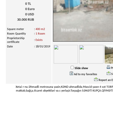
0
TL
0
Euro
0
USD
30.000
RUB
Square meter
:
400 m2
Room Quantity
:
1 Room
Proprietorship
:
Exists
certificate
Date
:
18/01/2019
P
Slide show
S
Ad to my favorites
Report an E
Xetai r-nu Əhmədli metrosuna yaxin,KƏND əhmədlidə,Məscid yaxın 4 sot TORPAQ
məktəb,bağça,ticaret obyektləri və.s yerləşir.Torpağın SƏNƏTİ KUPÇA.QİYMƏ