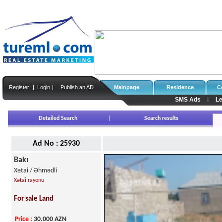
Register
|
Login
|
Publish an AD
Mainpage
Residence
C
SMS Ads
Le
|
Detailed Search
|
Search results
Ad No : 25930
Bakı
Xətai / Əhmədli
Xətai rayonu
For sale Land
Price
:
30.000
AZN